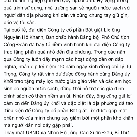
của doanh nghiệp gửi đến Quý người dân. Hy vọng trong
quá trình sử dụng, nhà trường san sẻ nguồn nước sạch với
người dân địa phương khi cần và cùng chung tay giữ gìn,
bảo vệ tài sản.
Tại buổi lễ, đại diện Công ty cổ phần Bột giặt Lix ông
Nguyễn Hồ Khánh, Ban chấp hành Đảng bộ, Phó Chủ tịch
Công Đoàn đã bày tỏ niềm vinh hạnh khi đại diện Công ty
trao tặng phần quà nhỏ đến địa phương. Trong các năm
qua Công ty luôn đẩy mạnh các hoạt động đền ơn đáp
nghĩa, nhân dịp kỷ niệm 110 năm ngày sinh đồng chí Lý Tự
Trọng, Công ty rất vinh dự được đồng hành cùng Đảng ủy
Khối trao tặng máy lọc nước giúp giáo viên và các em học
sinh có nguồn nước sạch, đồng thời hỗ trợ các gia đình
chính sách có thêm niềm an ủi. Nhân đây, ông cũng gửi lời
cảm ơn đến Đảng ủy Khối và đặc biệt là địa phương đã tạo
điều kiện để Công ty cổ phần Bột giặt Lix được góp một
phần nhỏ của mình chung tay giảm bớt một phần khó khăn
mà người dân nơi đây gặp phải.
Thay mặt UBND xã Nhơn Hội, ông Cao Xuân Điệu, Bí Thư,