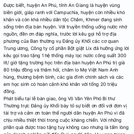
Được biết, huyện An Phú, tỉnh An Giang là huyện vùng
biên giới, giáp ranh với Campuchia, huyện còn nhiều khó
khăn và còn khá nhiều dân tộc Chăm, Khmer đang sinh
sống trên địa bàn huyện. Với truyền thống uống nước nhớ
nguồn, đền ơn đáp nghĩa, trước lời kêu gọi hỗ trợ địa
phương của Ban thường vụ Đảng ủy Khối các cơ quan
Trung ương, Công ty cổ phần Bột giặt Lix đã hưởng ứng lời
kêu gọi trao tặng 1 hệ thống máy lọc nước công suất 300
lít/ giờ tặng trường học trên địa bàn huyện An Phú trị giá
80 triệu đồng và thăm hỏi, chăm lo Mẹ Việt Nam Anh
hùng, thương bệnh binh, các gia đình chính sách và các
em học sinh có hoàn cảnh khó khăn với tổng 20 triệu
đồng.
Phát biểu tại lễ bàn giao, ông Võ Văn Yên Phó Bí thư
Thường trực Đảng ủy Khối bày tỏ sự biết ơn đối với đơn vị
tài trợ và cảm ơn toàn thể người dân huyện An Phú vì đã
chịu nhiều thiệt thòi trong cuộc kháng chiến. Với những
phần quà được trao tặng tuy không cao nhưng là tấm lòng