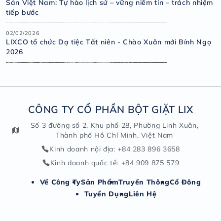
Sản Việt Nam: Tự hào lịch sử – vững niềm tin – trách nhiệm
tiếp bước
02/02/2026
LIXCO tổ chức Dạ tiệc Tất niên - Chào Xuân mới Bính Ngọ
2026
CÔNG TY CỔ PHẦN BỘT GIẶT LIX
Số 3 đường số 2, Khu phố 28, Phường Linh Xuân,
Thành phố Hồ Chí Minh, Việt Nam
Kinh doanh nội địa
: +84 283 896 3658
Kinh doanh quốc tế
: +84 909 875 579
Về Công Ty
Sản Phẩm
Truyền Thông
Cổ Đông
Tuyển Dụng
Liên Hệ