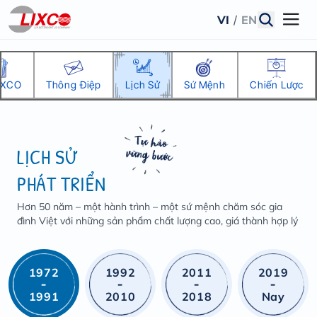
VI
/
EN
IXCO
Thông Điệp
Lịch Sử
Sứ Mệnh
Chiến Lược
LỊCH SỬ
PHÁT TRIỂN
Hơn 50 năm – một hành trình – một sứ mệnh chăm sóc gia
đình Việt với những sản phẩm chất lượng cao, giá thành hợp lý
1972
1992
2011
2019
-
-
-
-
1991
2010
2018
Nay