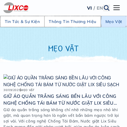
VI
/
EN
Tin Tức & Sự Kiện
Thông Tin Thương Hiệu
Mẹo Vặt
MẸO VẶT
30/09/2025
MẸO VẶT
GIỮ ÁO QUẦN TRẮNG SÁNG BỀN LÂU VỚI CÔNG
NGHỆ CHỐNG TÁI BÁM TỪ NƯỚC GIẶT LIX SIÊU
SẠCH
Giữ áo quần trắng sáng không chỉ nhờ những mẹo nhỏ khi
giặt, mà quan trọng hơn là ngăn vết bẩn bám ngược trở lại
sợi vải. Với công nghệ Chống Tái Bám, Nước giặt Lix Siêu
Sạch mang đến giải pháp vượt trội, giúp quần áo luôn sạch