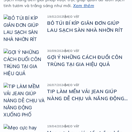
tinh tươm và trắng sáng như mới.
Xem thêm
19/02/2025
MẸO VẶT
BỎ TÚI BÍ KÍP GIẢN ĐƠN GIÚP
LAU SẠCH SÀN NHÀ NHỜN RÍT
30/09/2024
MẸO VẶT
GỢI Ý NHỮNG CÁCH ĐUỔI CÔN
TRÙNG TẠI GIA HIỆU QUẢ
26/07/2024
MẸO VẶT
TIP LÀM MỀM VẢI JEAN GIÚP
NÀNG DỄ CHỊU VÀ NĂNG ĐỘNG
XUỐNG PHỐ
19/04/2024
MẸO VẶT