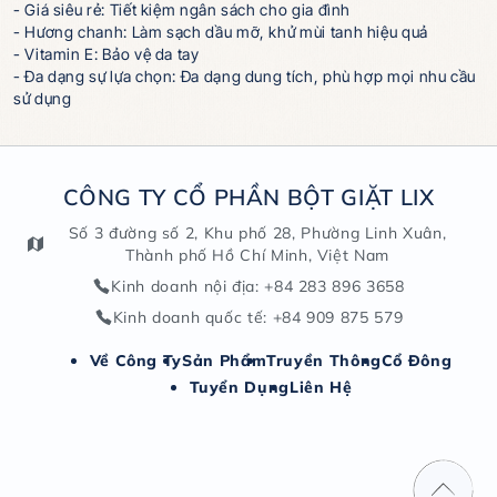
- Giá siêu rẻ: Tiết kiệm ngân sách cho gia đình
- Hương chanh: Làm sạch dầu mỡ, khử mùi tanh hiệu quả
- Vitamin E: Bảo vệ da tay
- Đa dạng sự lựa chọn: Đa dạng dung tích, phù hợp mọi nhu cầu
sử dụng
CÔNG TY CỔ PHẦN BỘT GIẶT LIX
Số 3 đường số 2, Khu phố 28, Phường Linh Xuân,
Thành phố Hồ Chí Minh, Việt Nam
Kinh doanh nội địa
: +84 283 896 3658
Kinh doanh quốc tế
: +84 909 875 579
Về Công Ty
Sản Phẩm
Truyền Thông
Cổ Đông
Tuyển Dụng
Liên Hệ