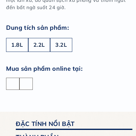
một lần xả, áo quần sạch xà phòng và thơm ngát
đến bất ngờ suốt 24 giờ.
:
Dung tích sản phẩm
1.8L
2.2L
3.2L
:
Mua sản phẩm online tại
ĐẶC TÍNH NỔI BẬT