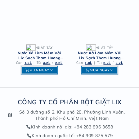
GIẶT TẨY
GIẶT TẨY
Nước Xả Làm Mềm Vải
Nước Xả Làm Mềm Vải
Lix Sạch Thơm Hương
Lix Sạch Thơm Hương
Can
1.8L
Ngàn Hoa
|
Túi
3.2L
/
2.2L
Can
1.8L
Nắng Tinh Khôi
|
Túi
2.2L
/
3.2L
MUA NGAY
MUA NGAY
CÔNG TY CỔ PHẦN BỘT GIẶT LIX
Số 3 đường số 2, Khu phố 28, Phường Linh Xuân,
Thành phố Hồ Chí Minh, Việt Nam
Kinh doanh nội địa
: +84 283 896 3658
Kinh doanh quốc tế
: +84 909 875 579