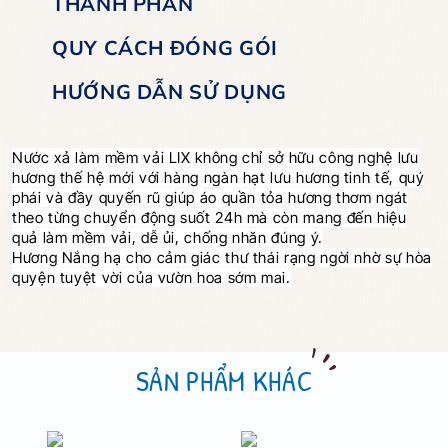
THÀNH PHẦN
QUY CÁCH ĐÓNG GÓI
HƯỚNG DẪN SỬ DỤNG
Nước xả làm mềm vải LIX không chỉ sở hữu công nghệ lưu
hương thế hệ mới với hàng ngàn hạt lưu hương tinh tế, quý
phái và đầy quyến rũ giúp áo quần tỏa hương thơm ngát
theo từng chuyển động suốt 24h mà còn mang đến hiệu
quả làm mềm vải, dễ ủi, chống nhăn đúng ý.
Hương Nắng hạ cho cảm giác thư thái rạng ngời nhờ sự hòa
quyện tuyệt vời của vườn hoa sớm mai.
SẢN PHẨM KHÁC