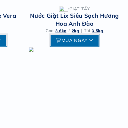
GIẶT TẨY
e Vera
Nước Giặt Lix Siêu Sạch Hương
Hoa Anh Đào
Can
3.6kg
/
2kg
|
Túi
3.5kg
MUA NGAY