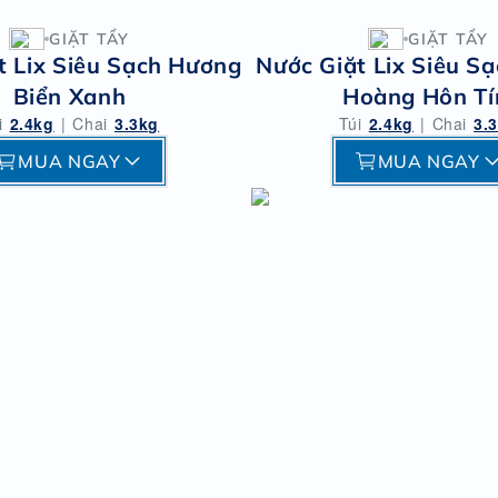
GIẶT TẨY
GIẶT TẨY
t Lix Siêu Sạch Hương
Nước Giặt Lix Siêu S
Biển Xanh
Hoàng Hôn T
i
2.4kg
|
Chai
3.3kg
Túi
2.4kg
|
Chai
3.
MUA NGAY
MUA NGAY