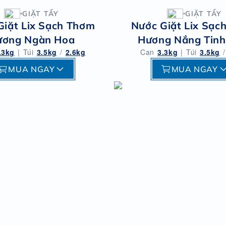
GIẶT TẨY
GIẶT TẨY
Giặt Lix Sạch Thơm
Nước Giặt Lix Sạc
ương Ngàn Hoa
Hương Nắng Tinh
.3kg
|
Túi
3.5kg
/
2.6kg
Can
3.3kg
|
Túi
3.5kg
/
MUA NGAY
MUA NGAY