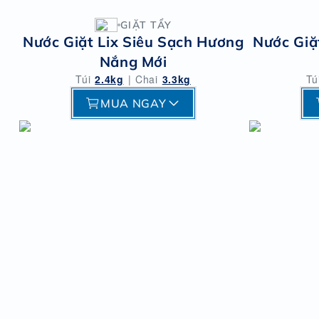
GIẶT TẨY
Nước Giặt Lix Siêu Sạch Hương
Nước Giặ
Nắng Mới
Túi
2.4kg
|
Chai
3.3kg
Tú
MUA NGAY