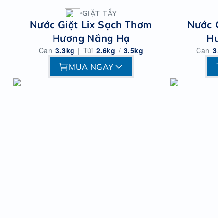
GIẶT TẨY
Nước Giặt Lix Sạch Thơm
Nước 
Hương Nắng Hạ
H
Can
3.3kg
|
Túi
2.6kg
/
3.5kg
Can
3
MUA NGAY