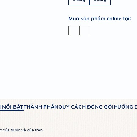
Dung
3.6
Mua s