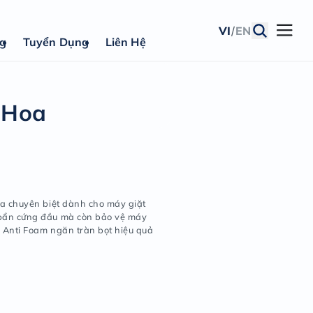
VI
/
EN
ng
Tuyển Dụng
Liên Hệ
ẩy
 Hương Nước Hoa
thiệu sản phẩm
:
iặt Lix Matic Hương Nước Hoa chuyên biệt dành cho máy
những làm sạch nhanh vết bẩn cứng đầu mà còn bảo v
ủa bạn bền lâu nhờ công thức Anti Foam ngăn tràn bọt h
y giặt.