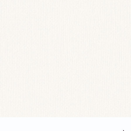
ĐẶC TÍNH NỔI BẬT
THÀNH PHẦN
QUY CÁC
n bọt hiệu quả
cho cả máy giặt cửa trước và cửa trên.