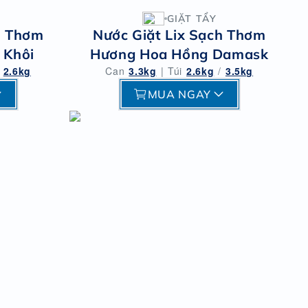
GIẶT TẨY
h Thơm
Nước Giặt Lix Sạch Thơm
 Khôi
Hương Hoa Hồng Damask
2.6kg
Can
3.3kg
|
Túi
2.6kg
/
3.5kg
MUA NGAY