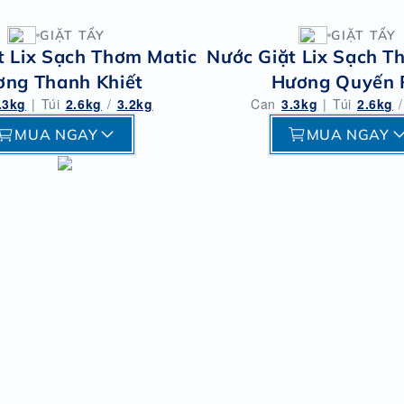
GIẶT TẨY
GIẶT TẨY
t Lix Sạch Thơm Matic
Nước Giặt Lix Sạch T
ng Thanh Khiết
Hương Quyến 
.3kg
|
Túi
2.6kg
/
3.2kg
Can
3.3kg
|
Túi
2.6kg
/
MUA NGAY
MUA NGAY