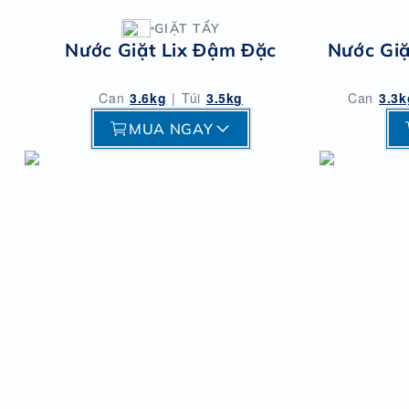
GIẶT TẨY
Nước Giặt Lix Đậm Đặc
Nước Gi
Can
3.6kg
|
Túi
3.5kg
Can
3.3k
MUA NGAY