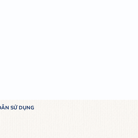
:
 tích sản phẩm
kg
3.5kg
:
ản phẩm online tại