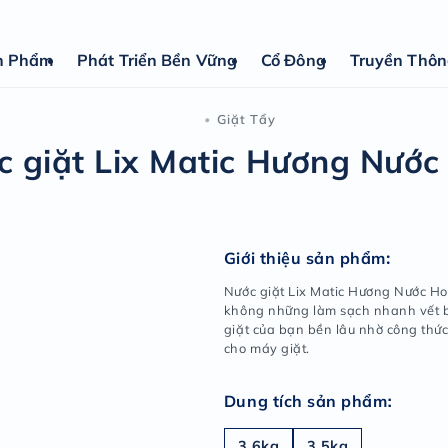
n Phẩm
Phát Triển Bền Vững
Cổ Đông
Truyền Thô
Giặt T
•
Nước giặt Lix Matic
Giới 
Nước g
không 
giặt c
cho má