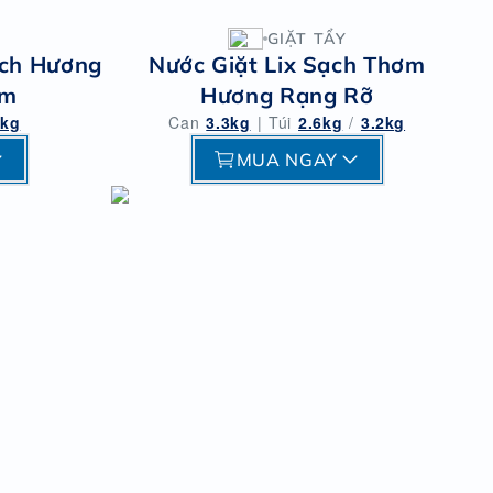
GIẶT TẨY
ạch Hương
Nước Giặt Lix Sạch Thơm
ím
Hương Rạng Rỡ
3kg
Can
3.3kg
|
Túi
2.6kg
/
3.2kg
MUA NGAY