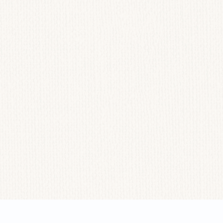
H ĐÓNG GÓI
HƯỚNG DẪN SỬ DỤNG