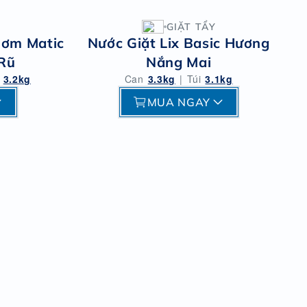
GIẶT TẨY
hơm Matic
Nước Giặt Lix Basic Hương
Rũ
Nắng Mai
3.2kg
Can
3.3kg
|
Túi
3.1kg
MUA NGAY