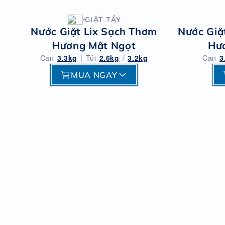
GIẶT TẨY
Nước Giặt Lix Sạch Thơm
Nước Giặ
Hương Mật Ngọt
Hươ
Can
3.3kg
|
Túi
2.6kg
/
3.2kg
Can
3
MUA NGAY