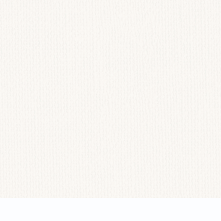
H ĐÓNG GÓI
HƯỚNG DẪN SỬ DỤNG
ắc sợi vải.