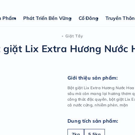
n Phẩm
Phát Triển Bền Vững
Cổ Đông
Truyền Thô
Giặt T
•
Bột giặt Lix Extra 
Giới 
Bột gi
sâu mà
công t
cả nướ