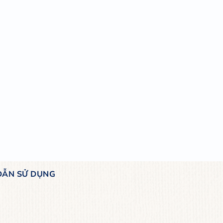
:
 tích sản phẩm
5.5kg
:
ản phẩm online tại