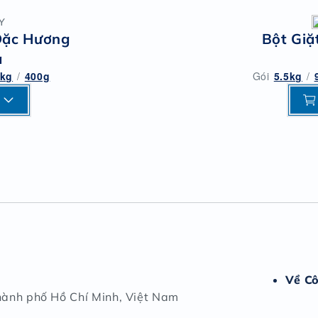
Y
Đặc Hương
Bột Giặ
a
5kg
/
400g
Gói
5.5kg
/
Y
Về C
hành phố Hồ Chí Minh, Việt Nam