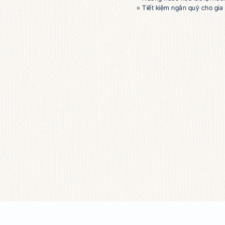
» Thích hợp v
» Tẩy sạch cá
» Hương nước h
» Tiết kiệm ng