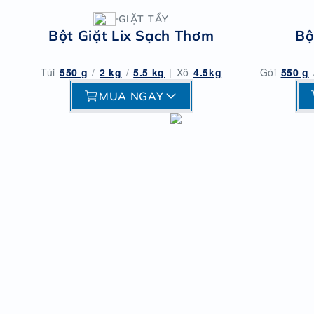
GIẶT TẨY
Bột Giặt Lix Sạch Thơm
Bộ
Túi
550 g
/
2 kg
/
5.5 kg
|
Xô
4.5kg
Gói
550 g
MUA NGAY