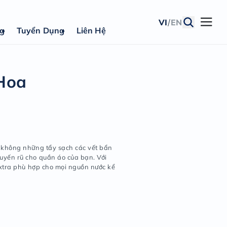
VI
/
EN
ng
Tuyển Dụng
Liên Hệ
ẩy
Hương Nước Hoa
thiệu sản phẩm
:
ặt Lix Extra Hương Nước Hoa không những tẩy sạch các 
 còn mang lại hương thơm quyến rũ cho quần áo của bạn
hức độc quyền, bột giặt Lix Extra phù hợp cho mọi nguồn
c cứng, nhiễm phèn, mặn