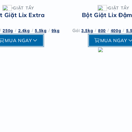
GIẶT TẨY
GIẶT TẨY
t Giặt Lix Extra
Bột Giặt Lix Đậ
/
250g
/
2.4kg
/
5.5kg
/
9kg
Gói
3.5kg
/
800
/
400g
/
5.
MUA NGAY
MUA NGAY