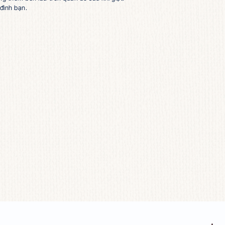
ĐẶC TÍNH NỔI BẬT
THÀNH PHẦN
QUY CÁC
ới nhiều nguồn nước kể cả nước phèn, nước nhiễm mặn...
c vết bẩn cứng đầu giúp quần áo luôn tươi sáng và bền màu s
oa lưu lại hương thơm bền lâu trên quần áo sau khi giặt.
ân quỹ cho gia đình bạn.