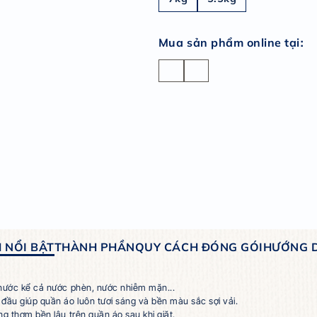
Dung
7kg
Mua s