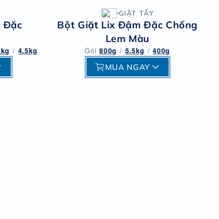
GIẶT TẨY
m Đặc
Bột Giặt Lix Đậm Đặc Chống
Lem Màu
5kg
/
4.5kg
Gói
800g
/
5.5kg
/
400g
MUA NGAY