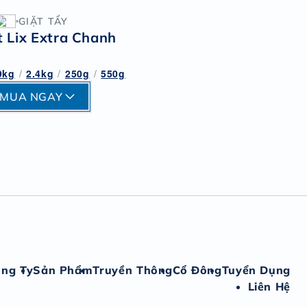
GIẶT TẨY
t Lix Extra Chanh
9kg
/
2.4kg
/
250g
/
550g
MUA NGAY
ông Ty
Sản Phẩm
Truyền Thông
Cổ Đông
Tuyển Dụng
Liên Hệ