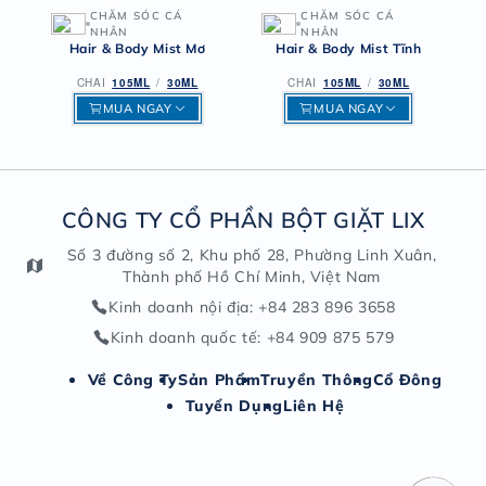
CHĂM SÓC CÁ
CHĂM SÓC CÁ
NHÂN
NHÂN
Hair & Body Mist Mơ
Hair & Body Mist Tĩnh
CHAI
105ML
/
30ML
CHAI
105ML
/
30ML
MUA NGAY
MUA NGAY
CÔNG TY CỔ PHẦN BỘT GIẶT LIX
Số 3 đường số 2, Khu phố 28, Phường Linh Xuân,
Thành phố Hồ Chí Minh, Việt Nam
Kinh doanh nội địa
: +84 283 896 3658
Kinh doanh quốc tế
: +84 909 875 579
Về Công Ty
Sản Phẩm
Truyền Thông
Cổ Đông
Tuyển Dụng
Liên Hệ