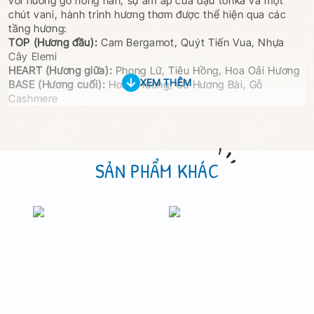
với hương gỗ nồng nàn, sự ấm áp của đậu tonka và một
chút vani, hành trình hương thơm được thể hiện qua các
tầng hương:
TOP (Hương đầu):
Cam Bergamot, Quýt Tiến Vua, Nhựa
Cây Elemi
HEART (Hương giữa):
Phong Lữ, Tiêu Hồng, Hoa Oải Hương
XEM THÊM
BASE (Hương cuối):
Hoắc Hương, Cỏ Hương Bài, Gỗ
Cashmere
SẢN PHẨM KHÁC