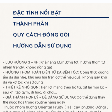
ĐẶC TÍNH NỔI BẬT
THÀNH PHẦN
QUY CÁCH ĐÓNG GÓI
HƯỚNG DẪN SỬ DỤNG
- LƯU HƯƠNG 3 – 4H: Khả năng lưu hương tốt, hương thơm tự
nhiên trendy, không nồng gắt
- HƯƠNG THƠM TOÀN DIỆN TỪ DA ĐẾN TÓC: Công thức dưỡng
ẩm da dịu nhẹ, khử mùi hôi trên cơ thể hiệu quả, không gây khô
da và xơ tóc khi sử dụng
- THIẾT KẾ NHỎ GỌN: Tiện lợi mang theo bỏ túi, xịt lại mọi lúc –
sau khi tập gym, đi học, đi chơi…
- GIÁ THÀNH HỢP LÝ – DỄ DÀNG SỬ DỤNG: Có thể dùng thay
thế nước hoa trong routine hằng ngày
Thuộc nhóm hương Oriental Fruity (Trái cây phương Đông) ,