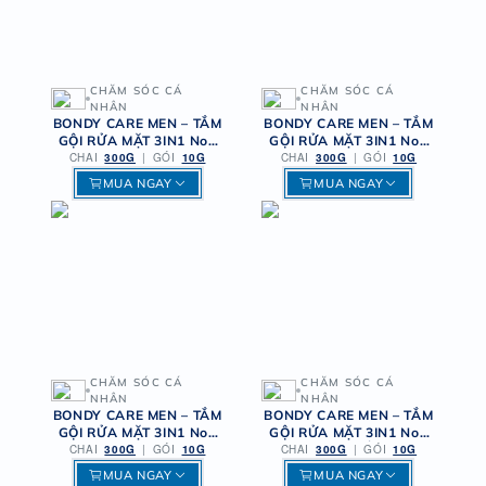
CHĂM SÓC CÁ
CHĂM SÓC CÁ
NHÂN
NHÂN
BONDY CARE MEN – TẮM
BONDY CARE MEN – TẮM
GỘI RỬA MẶT 3IN1 No2
GỘI RỬA MẶT 3IN1 No3
CHAI
BẢN LĨNH
300G
|
GÓI
10G
CHAI
TIÊN PHONG
300G
|
GÓI
10G
MUA NGAY
MUA NGAY
CHĂM SÓC CÁ
CHĂM SÓC CÁ
NHÂN
NHÂN
BONDY CARE MEN – TẮM
BONDY CARE MEN – TẮM
GỘI RỬA MẶT 3IN1 No4
GỘI RỬA MẶT 3IN1 No6
CHAI
PHÓNG KHOÁNG
300G
|
GÓI
10G
CHAI
LÔI CUỐN
300G
|
GÓI
10G
MUA NGAY
MUA NGAY