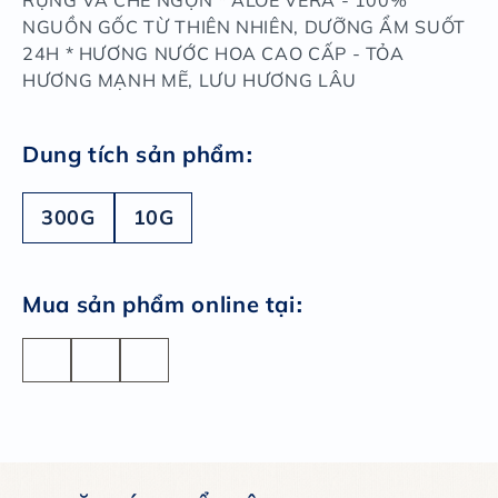
RỤNG VÀ CHẺ NGỌN * ALOE VERA - 100%
NGUỒN GỐC TỪ THIÊN NHIÊN, DƯỠNG ẨM SUỐT
24H * HƯƠNG NƯỚC HOA CAO CẤP - TỎA
HƯƠNG MẠNH MẼ, LƯU HƯƠNG LÂU
:
Dung tích sản phẩm
300G
10G
:
Mua sản phẩm online tại