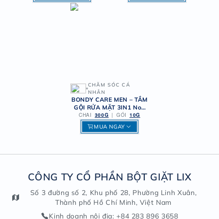
CHĂM SÓC CÁ
NHÂN
BONDY CARE MEN – TẮM
GỘI RỬA MẶT 3IN1 No8
CHAI
THANH LỊCH
300G
|
GÓI
10G
MUA NGAY
CÔNG TY CỔ PHẦN BỘT GIẶT LIX
Số 3 đường số 2, Khu phố 28, Phường Linh Xuân,
Thành phố Hồ Chí Minh, Việt Nam
Kinh doanh nội địa
: +84 283 896 3658