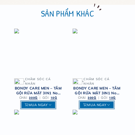
SẢN PHẨM KHÁC
CHĂM SÓC CÁ
CHĂM SÓC CÁ
NHÂN
NHÂN
BONDY CARE MEN – TẮM
BONDY CARE MEN – TẮM
GỘI RỬA MẶT 3IN1 No5
GỘI RỬA MẶT 3IN1 No7
CHAI
300G
BÍ ẨN
|
GÓI
10G
CHAI
300G
TINH TẾ
|
GÓI
10G
MUA NGAY
MUA NGAY