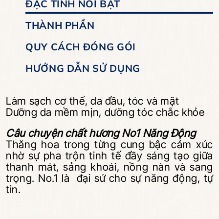
ĐẶC TÍNH NỔI BẬT
THÀNH PHẦN
QUY CÁCH ĐÓNG GÓI
HƯỚNG DẪN SỬ DỤNG
Làm sạch cơ thể, da đầu, tóc và mặt
Dưỡng da mềm mịn, dưỡng tóc chắc
khỏe
Câu chuyện chất hương No1 Năng Động
Thăng hoa trong từng cung bậc cảm xúc
nhờ sự pha trộn tinh tế đầy sáng tạo giữa
thanh mát, sảng khoái, nồng nàn và sang
trọng. No.1 là đại sứ cho sự năng động, tự
tin.