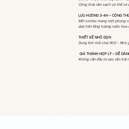
Bộ sưu tập gồm
CÔNG THỨC TẮ
Công thức làm
LƯU HƯƠNG 3
Mỗi combo mang
dựa trên tầng 
THIẾT KẾ NHỎ
Dung tích mỗi c