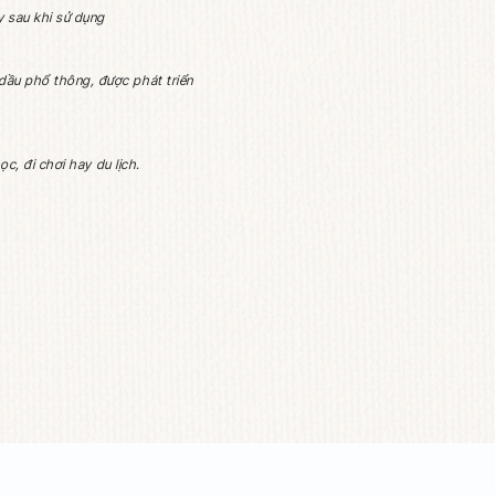
H ĐÓNG GÓI
HƯỚNG DẪN SỬ DỤNG
, mang phong cách trẻ trung, hiện đại, đa dụng
ảm giác mềm mượt, sạch khỏe ngay sau khi sử dụng
hông phải mùi đại trà từ tinh dầu phổ thông, được phát triển
ại trong ngày: sau khi tập, đi học, đi chơi hay du lịch.