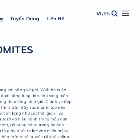
VI
/
EN
ng
Tuyển Dụng
Liên Hệ
á Nhân
IN1 - DOLOMITES
thiệu sản phẩm
:
ọn lửa khổng lồ được thắp sáng bởi nắng và gió, Wahib
rong những đồi cát huyền ảo dưới nắng lung linh như só
oang mạc, muôn hình vạn trạng theo từng nhịp gió. Chín
 ấy khơi nguồn cho một hành trình tràn đầy sức mạnh, t