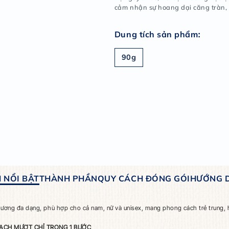
như nhữ
mong m
xa hoa
ngập n
mị ngu
cảm nh
Dung
90g