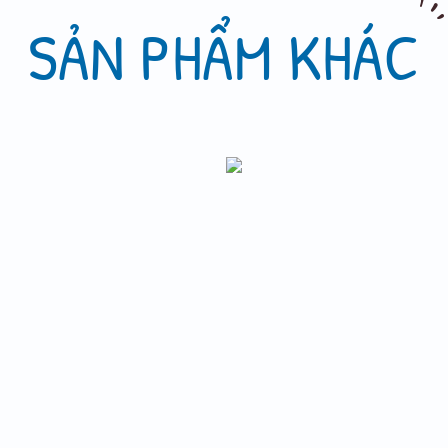
ỢP LÝ – DỄ DÀNG SỬ DỤNG
SẢN PHẨM KHÁC
tư cao vẫn trải nghiệm được nhiều phong cách. Dễ quay lại mua –