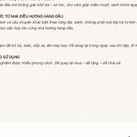
ĐẶC TÍNH NỔI BẬT
THÀNH PHẦN
QUY CÁC
 6 combo mùi hương đa dạng, phù hợp cho cả nam, nữ và unisex
M GỘI 2IN1 – SẠCH MƯỢT CHỈ TRONG 1 BƯỚC
 sạch cơ thể và da đầu mà không gây khô da – xơ tóc, cho c
-4H – CÔNG THỨC TỪ NHÀ ĐIỀU HƯƠNG HÀNG ĐẦU
 một phong cách và câu chuyện khác biệt theo từng địa danh. K
hương nước hoa cao cấp hợp tác cùng nhà hương hàng đầu.
 GỌN
hai 90G - Nhỏ gọn để bỏ túi, balo, cốp xe, lên máy bay. Dễ dùng l