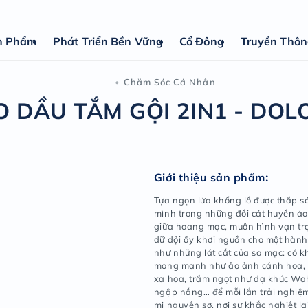
n Phẩm
Phát Triển Bền Vững
Cổ Đông
Truyền Thô
Chăm Sóc C
•
COMBO DẦU TẮM GỘI 2
Giới 
Tựa ng
mình t
giữa h
dữ dội