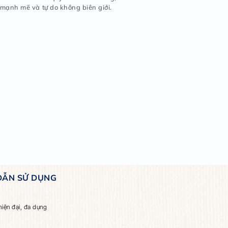
ng lát cắt của sa mạc: có khi tĩnh lặng như cát thời gian
anh như ảo ảnh cánh hoa, rực rỡ và kiêu hãnh trong m
, trầm ngọt như dạ khúc Wahiba, rồi bừng sáng trong ả
ắng… để mỗi lần trải nghiệm là giây phút ta lạc vào mi
yên sơ, nơi sự khắc nghiệt lại hóa thành nét quyến rũ kh
ận sự hoang dại căng tràn, mạnh mẽ và tự do không biê
:
 tích sản phẩm